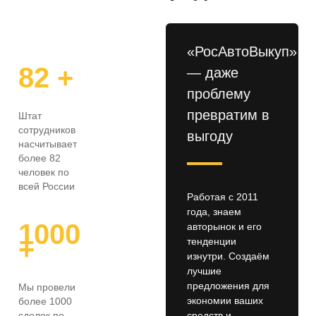
«РосАвтоВыкуп»
82 +
— даже
проблему
превратим в
Штат
сотрудников
выгоду
насчитывает
более 82
человек по
всей России
Работая с 2011
года, знаем
1000
авторынок и его
+
тенденции
изнутри. Создаём
лучшие
предложения для
Мы провели
экономии ваших
более 1000
сделок по
средств и